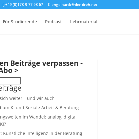
+49 (0)173-9 77 93 67
engelhardt@der-dreh.net
Für Studierende
Podcast
Lehrmaterial
en Beiträge verpassen -
Abo >
iträge
 sich weiter – und wir auch
d um KI und Soziale Arbeit & Beratung
ngswelten im Wandel: analog, digital,
KI?
 Künstliche Intelligenz in der Beratung