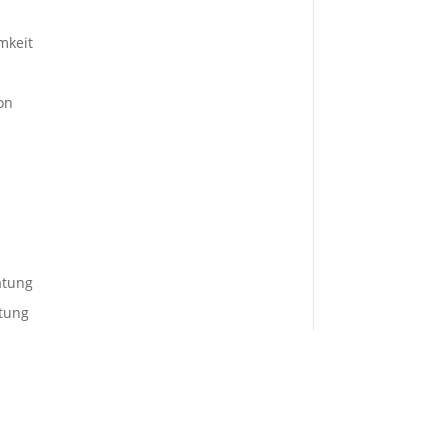
mkeit
on
atung
tung