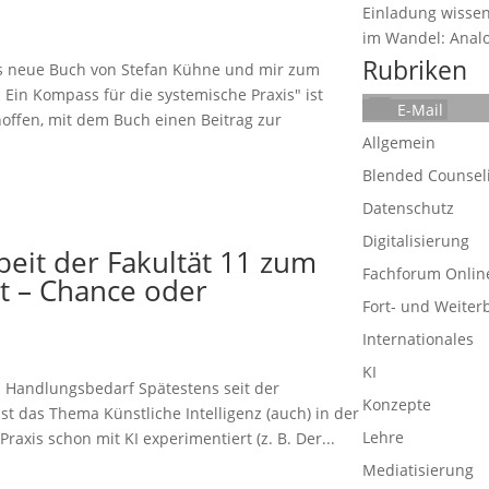
Einladung wissen
im Wandel: Analog
Rubriken
as neue Buch von Stefan Kühne und mir zum
 Ein Kompass für die systemische Praxis" ist
E-Mail
hoffen, mit dem Buch einen Beitrag zur
Allgemein
Blended Counsel
Datenschutz
Digitalisierung
beit der Fakultät 11 zum
Fachforum Onlin
it – Chance oder
Fort- und Weiter
Internationales
KI
nd Handlungsbedarf Spätestens seit der
Konzepte
st das Thema Künstliche Intelligenz (auch) in der
Lehre
axis schon mit KI experimentiert (z. B. Der...
Mediatisierung