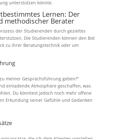
lung unterstützen könnte.
stbestimmtes Lernen: Der
d methodischer Berater
rozess der Studierenden durch gezieltes
erstützen. Die Studierenden können den Bot
k zu ihrer Beratungstechnik oder um
ührung
k zu meiner Gesprächsführung geben?“
e und einladende Atmosphäre geschaffen, was
ühlen. Du könntest jedoch noch mehr offene
eren Erkundung seiner Gefühle und Gedanken
sätze
sungsansätze, die ich dem Klienten vorstellen