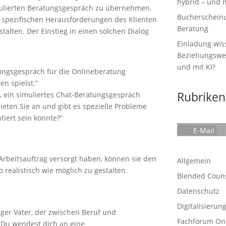
hybrid – und m
mulierten Beratungsgespräch zu übernehmen.
Bucherscheinun
 spezifischen Herausforderungen des Klienten
Beratung
stalten. Der Einstieg in einen solchen Dialog
Einladung wiss
Beziehungswelt
und mit KI?
tungsgespräch für die Onlineberatung
n spielst.“
Rubriken
en, ein simuliertes Chat-Beratungsgespräch
eten Sie an und gibt es spezielle Probleme
tiert sein könnte?“
E-Mail
beitsauftrag versorgt haben, können sie den
Allgemein
 realistisch wie möglich zu gestalten.
Blended Coun
Datenschutz
Digitalisierun
junger Vater, der zwischen Beruf und
Fachforum On
 Du wendest dich an eine