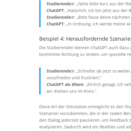
Studierende:r
: „Gehe bitte kurz aus der Rol
ChatGPT
: „Natürlich, ich bin jetzt aus der
Studierende:r
: „Bitte fasse deine nächste
ChatGPT
: „In Ordnung, ich werde meine An
Beispiel 4: Herausfordernde Szenari
Die Studierenden können ChatGPT auch dazu a
bestimmte Richtung zu lenken, um spezielle H
Studierende:r
: „Schreibe ab jetzt so weiter
unzufrieden und frustriert.“
ChatGPT als Klient
: „Ehrlich gesagt, ich se
wir drehen uns im Kreis.“
Diese Art der Simulation ermöglicht es den Stu
Szenarien vorzubereiten, die in der realen Be
den Dialog jederzeit pausieren, um Feedback 
analysieren. Dadurch wird ein flexibles und a