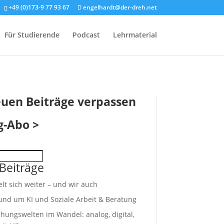
+49 (0)173-9 77 93 67
engelhardt@der-dreh.net
Für Studierende
Podcast
Lehrmaterial
euen Beiträge verpassen
g-Abo >
Beiträge
elt sich weiter – und wir auch
rund um KI und Soziale Arbeit & Beratung
hungswelten im Wandel: analog, digital,