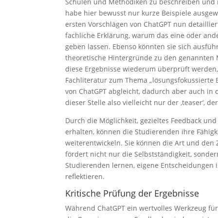
Schulen und Methodiken zu beschreiben und in
habe hier bewusst nur kurze Beispiele ausge
ersten Vorschlägen von ChatGPT nun detaillier
fachliche Erklärung, warum das eine oder ander
geben lassen. Ebenso könnten sie sich ausfüh
theoretische Hintergründe zu den genannten 
diese Ergebnisse wiederum überprüft werden
Fachliteratur zum Thema „lösungsfokussierte 
von ChatGPT abgleicht, dadurch aber auch in di
dieser Stelle also vielleicht nur der ‚teaser‘, d
Durch die Möglichkeit, gezieltes Feedback u
erhalten, können die Studierenden ihre Fähig
weiterentwickeln. Sie können die Art und den 
fördert nicht nur die Selbstständigkeit, sonde
Studierenden lernen, eigene Entscheidungen 
reflektieren.
Kritische Prüfung der Ergebnisse
Während ChatGPT ein wertvolles Werkzeug für