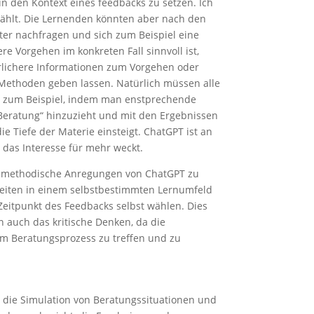
 den Kontext eines feedbacks zu setzen. Ich
wählt. Die Lernenden könnten aber nach den
ter nachfragen und sich zum Beispiel eine
e Vorgehen im konkreten Fall sinnvoll ist,
rlichere Informationen zum Vorgehen oder
Methoden geben lassen. Natürlich müssen alle
, zum Beispiel, indem man enstprechende
Beratung“ hinzuzieht und mit den Ergebnissen
e Tiefe der Materie einsteigt. ChatGPT ist an
er das Interesse für mehr weckt.
nd methodische Anregungen von ChatGPT zu
keiten in einem selbstbestimmten Lernumfeld
Zeitpunkt des Feedbacks selbst wählen. Dies
rn auch das kritische Denken, da die
im Beratungsprozess zu treffen und zu
 die Simulation von Beratungssituationen und