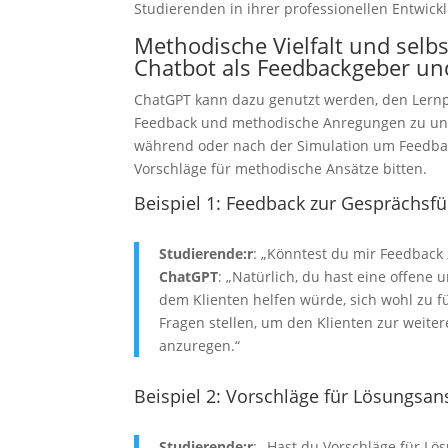
Studierenden in ihrer professionellen Entwick
Methodische Vielfalt und selb
Chatbot als Feedbackgeber un
ChatGPT kann dazu genutzt werden, den Lernp
Feedback und methodische Anregungen zu unt
während oder nach der Simulation um Feedbac
Vorschläge für methodische Ansätze bitten.
Beispiel 1: Feedback zur Gesprächsf
Studierende:r
: „Könntest du mir Feedbac
ChatGPT
: „Natürlich, du hast eine offen
dem Klienten helfen würde, sich wohl zu f
Fragen stellen, um den Klienten zur weit
anzuregen.“
Beispiel 2: Vorschläge für Lösungsan
Studierende:r
: „Hast du Vorschläge für Lö