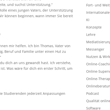
eite, und suchst Unterstützung.“
Fort- und Wei
 Rolle eines jungen Vaters, der Unterstützung
Internationale
 Wir können beginnen, wann immer Sie bereit
KI
Konzepte
h
Lehre
Mediatisierun
 können mir helfen. Ich bin Thomas, Vater von
Messenger
ig, Beruf und Familie unter einen Hut zu
Nutzen & Wirk
“
 du dich an uns gewandt hast. Ich verstehe,
Online-Coachi
ist. Was wäre für dich ein erster Schritt, um
Online-Superv
Online-Therap
Onlineberatu
ie Studierenden jederzeit Anpassungen
Podcast
Qualität onlin
Software