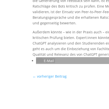
die Generierung von Feedback sein kann, ist e
Ratschläge des Bots kritisch zu prüfen. Eine M
validieren, ist der Einsatz von Peer-to-Peer-F
Beratungsgespräche und die erhaltenen Ratsc
und gegenseitig bewerten.
Außerdem könnte – wie in der Praxis auch – ei
kritischen Prüfung bieten. Expert:innen könnt
ChatGPT analysieren und den Studierenden ein
geht es auch um die Einbeziehung von Fachlite
Qualität und Relevanz des von ChatGPT gener
E-Mail
←
vorheriger Beitrag