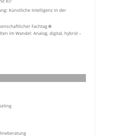
it KI?
g: Künstliche Intelligenz in der
enschaftlicher Fachtag 🌐
en im Wandel: Analog, digital, hybrid –
seling
g
lineberatung