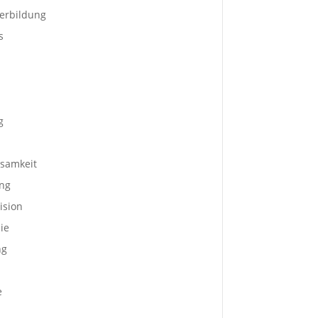
terbildung
s
g
samkeit
ng
ision
ie
ng
e