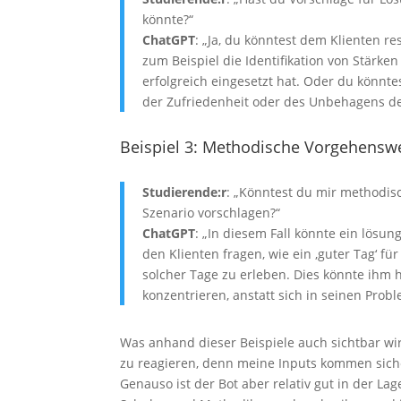
könnte?“
ChatGPT
: „Ja, du könntest dem Klienten r
zum Beispiel die Identifikation von Stärken
erfolgreich eingesetzt hat. Oder du könn
der Zufriedenheit oder des Unbehagens de
Beispiel 3: Methodische Vorgehensw
Studierende:r
: „Könntest du mir methodis
Szenario vorschlagen?“
ChatGPT
: „In diesem Fall könnte ein lösun
den Klienten fragen, wie ein ‚guter Tag‘ f
solcher Tage zu erleben. Dies könnte ihm h
konzentrieren, anstatt sich in seinen Probl
Was anhand dieser Beispiele auch sichtbar wi
zu reagieren, denn meine Inputs kommen siche
Genauso ist der Bot aber relativ gut in der L