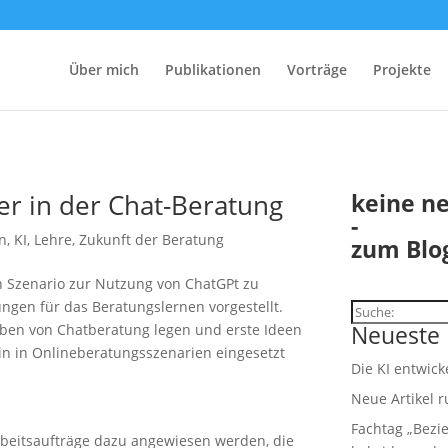
Über mich
Publikationen
Vorträge
Projekte
r in der Chat-Beratung
keine n
-
n
,
KI
,
Lehre
,
Zukunft der Beratung
zum Blo
n Szenario zur Nutzung von ChatGPt zu
ungen für das Beratungslernen vorgestellt.
Suchen
Neueste 
Üben von Chatberatung legen und erste Ideen
t:in in Onlineberatungsszenarien eingesetzt
Die KI entwick
Neue Artikel 
Fachtag „Bezie
rbeitsaufträge dazu angewiesen werden, die