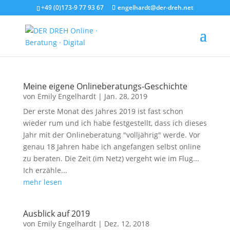
+49 (0)173-9 77 93 67
engelhardt@der-dreh.net
Meine eigene Onlineberatungs-Geschichte
von
Emily Engelhardt
|
Jan. 28, 2019
Der erste Monat des Jahres 2019 ist fast schon
wieder rum und ich habe festgestellt, dass ich dieses
Jahr mit der Onlineberatung "volljährig" werde. Vor
genau 18 Jahren habe ich angefangen selbst online
zu beraten. Die Zeit (im Netz) vergeht wie im Flug...
Ich erzähle...
mehr lesen
Ausblick auf 2019
von
Emily Engelhardt
|
Dez. 12, 2018