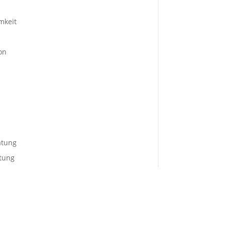
mkeit
on
atung
tung