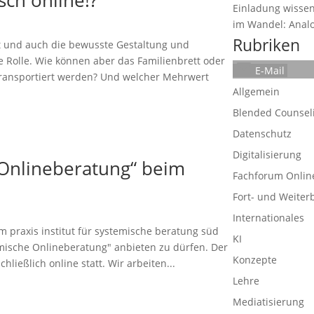
Einladung wissen
im Wandel: Analog
Rubriken
t und auch die bewusste Gestaltung und
 Rolle. Wie können aber das Familienbrett oder
E-Mail
transportiert werden? Und welcher Mehrwert
Allgemein
Blended Counsel
Datenschutz
Digitalisierung
 Onlineberatung“ beim
Fachforum Onlin
Fort- und Weiter
Internationales
m praxis institut für systemische beratung süd
KI
emische Onlineberatung" anbieten zu dürfen. Der
Konzepte
ließlich online statt. Wir arbeiten...
Lehre
Mediatisierung