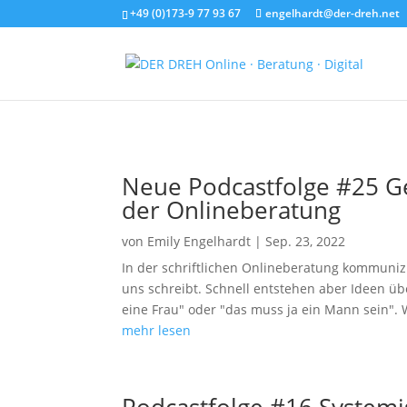
+49 (0)173-9 77 93 67
engelhardt@der-dreh.net
Neue Podcastfolge #25 G
der Onlineberatung
von
Emily Engelhardt
|
Sep. 23, 2022
In der schriftlichen Onlineberatung kommuniz
uns schreibt. Schnell entstehen aber Ideen üb
eine Frau" oder "das muss ja ein Mann sein". 
mehr lesen
Podcastfolge #16 Systemi