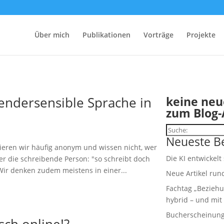
Über mich
Publikationen
Vorträge
Projekte
endersensible Sprache in
keine neu
zum Blog-
Suchen
Neueste Be
ieren wir häufig anonym und wissen nicht, wer
Die KI entwickelt
er die schreibende Person: "so schreibt doch
Wir denken zudem meistens in einer...
Neue Artikel run
Fachtag „Beziehu
hybrid – und mit 
Bucherscheinung:
sch online!?