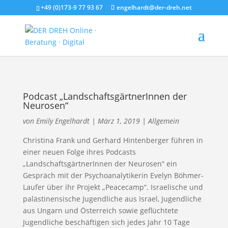
+49 (0)173-9 77 93 67
engelhardt@der-dreh.net
Podcast „LandschaftsgärtnerInnen der
Neurosen“
von
Emily Engelhardt
|
März 1, 2019
|
Allgemein
Christina Frank und Gerhard Hintenberger führen in
einer neuen Folge ihres Podcasts
„LandschaftsgärtnerInnen der Neurosen“ ein
Gespräch mit der Psychoanalytikerin Evelyn Böhmer-
Laufer über ihr Projekt „Peacecamp“. Israelische und
palästinensische Jugendliche aus Israel, Jugendliche
aus Ungarn und Österreich sowie geflüchtete
Jugendliche beschäftigen sich jedes Jahr 10 Tage