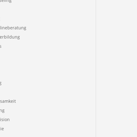
seling
g
lineberatung
terbildung
s
g
samkeit
ng
ision
ie