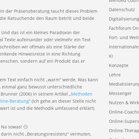
Blended Coun
Datenschutz
In der Präsenzberatung taucht dieses Problem
ie Ratsuchende den Raum betritt und beide
Digitalisierun
Fachforum On
 Und das ist ein kleines Paradoxon der
Fort- und Wei
al Texte aufeinander oder vielmehr ein Text
schreiben wir oftmals als eine Stärke der
Internationale
lenkende Hinweisreize in eine Richtung
KI
Menschen, sondern auf ein Produkt das er
Konzepte
Lehre
inem Text einfach nicht „warm“ werde. Was kann
Mediatisierun
ht, einmal ganz bewusst unterschiedliche
Messenger
runner (2006) in seinem Artikel „
Methoden
nline-Beratung
“ (Ich gehe an dieser Stelle nicht
Nutzen & Wirk
nswert ist und die Methodik umfassend erklärt)
Online-Coachi
Online-Superv
 Na sowas! 🙂
Online-Therap
 darin nicht „Beratungsresistenz“ vermuten,