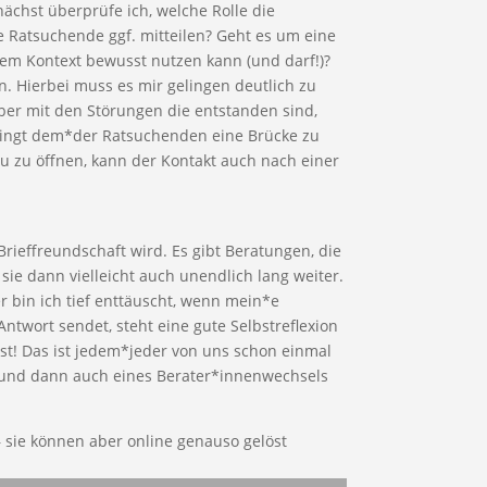
nächst überprüfe ich, welche Rolle die
e Ratsuchende ggf. mitteilen? Geht es um eine
sem Kontext bewusst nutzen kann (und darf!)?
. Hierbei muss es mir gelingen deutlich zu
aber mit den Störungen die entstanden sind,
elingt dem*der Ratsuchenden eine Brücke zu
eu zu öffnen, kann der Kontakt auch nach einer
rieffreundschaft wird. Es gibt Beratungen, die
sie dann vielleicht auch unendlich lang weiter.
r bin ich tief enttäuscht, wenn mein*e
ntwort sendet, steht eine gute Selbstreflexion
ist! Das ist jedem*jeder von uns schon einmal
g und dann auch eines Berater*innenwechsels
 sie können aber online genauso gelöst