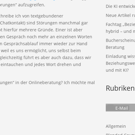
rungen“ aufzugreifen.
Die KI entwick
Neue Artikel 
chreibe ich von textgebundener
r Chatkontakt) sind Störungen manchmal gar
Fachtag „Bezie
ibt hierfür mehrere Gründe. Einer ist aber
hybrid – und m
enen Gespräch noch mehr an einzelnen Worten
Bucherscheinun
nen Gesprächsablauf immer wieder zur Hand
Beratung
, weil es uns ermöglicht, uns selbst beim
Einladung wiss
leichzeitig führt es aber auch dazu, dass wir
Beziehungswelt
 eintauchen und jedes Wort drehen und
und mit KI?
rungen“ in der Onlineberatung? Ich möchte mal
Rubriken
E-Mail
Allgemein