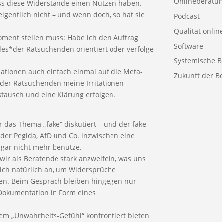
Onlineberatu
ss diese Widerstände einen Nutzen haben.
igentlich nicht – und wenn doch, so hat sie
Podcast
Qualität onlin
Moment stellen muss: Habe ich den Auftrag
Software
des*der Ratsuchenden orientiert oder verfolge
Systemische B
ituationen auch einfach einmal auf die Meta-
Zukunft der B
der Ratsuchenden meine Irritationen
stausch und eine Klärung erfolgen.
 das Thema „fake“ diskutiert – und der fake-
oder Pegida, AfD und Co. inzwischen eine
h gar nicht mehr benutze.
 wir als Beratende stark anzweifeln, was uns
 sich natürlich an, um Widersprüche
en. Beim Gespräch bleiben hingegen nur
Dokumentation in Form eines
sem „Unwahrheits-Gefühl“ konfrontiert bieten