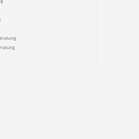
ng
e
eratung
eratung