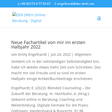
+49 (0)173-9 77 93 67
engelhardt@der-dreh.net
Neue Fachartikel von mir im ersten
Halbjahr 2022
von
Emily Engelhardt
|
Juli 24, 2022
|
Allgemein
Seitdem ich in der vollständigen Selbständigkeit bin,
habe ich wieder etwas mehr Zeit zum Schreiben. Das
macht mir viel Freude und so sind im ersten
Halbjahr einige Artikel/Buchbeiträge erschienen.
Engelhardt, E. (2022): Blended Counseling – Die
Zukunft der Beratung. In: Hochbahn, A. (Hrsg.):
Gekonnt online in Beratung, Coaching und
Weiterbildung. Digitale Formate für die Praxis.
Göttingen: Vandenhoeck & Ruprecht, 91-98