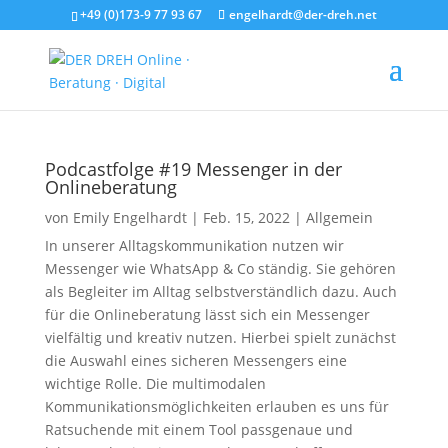
+49 (0)173-9 77 93 67
engelhardt@der-dreh.net
Podcastfolge #19 Messenger in der
Onlineberatung
von
Emily Engelhardt
|
Feb. 15, 2022
|
Allgemein
In unserer Alltagskommunikation nutzen wir
Messenger wie WhatsApp & Co ständig. Sie gehören
als Begleiter im Alltag selbstverständlich dazu. Auch
für die Onlineberatung lässt sich ein Messenger
vielfältig und kreativ nutzen. Hierbei spielt zunächst
die Auswahl eines sicheren Messengers eine
wichtige Rolle. Die multimodalen
Kommunikationsmöglichkeiten erlauben es uns für
Ratsuchende mit einem Tool passgenaue und