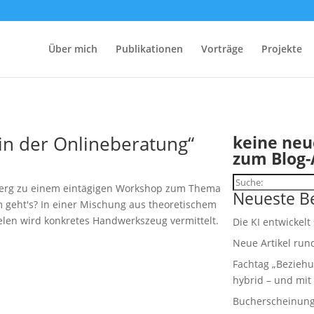
Über mich
Publikationen
Vorträge
Projekte
n der Onlineberatung“
keine neu
zum Blog-
Suchen
nberg zu einem eintägigen Workshop zum Thema
Neueste Be
 geht's? In einer Mischung aus theoretischem
elen wird konkretes Handwerkszeug vermittelt.
Die KI entwickelt
Neue Artikel run
Fachtag „Beziehu
hybrid – und mit 
Bucherscheinung: