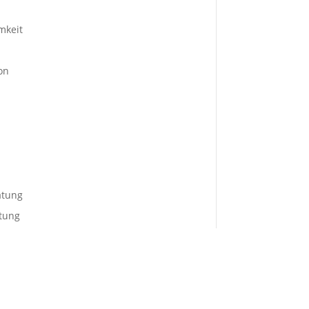
mkeit
on
atung
tung