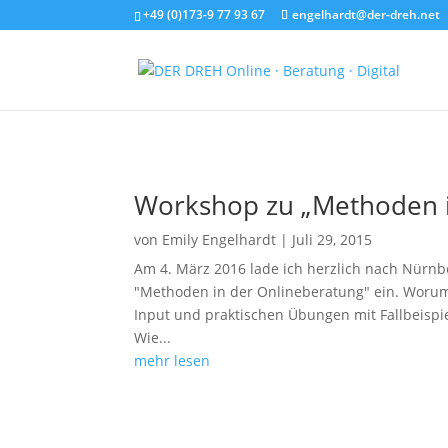
+49 (0)173-9 77 93 67
engelhardt@der-dreh.net
Workshop zu „Methoden i
von
Emily Engelhardt
|
Juli 29, 2015
Am 4. März 2016 lade ich herzlich nach Nür
"Methoden in der Onlineberatung" ein. Worum
Input und praktischen Übungen mit Fallbeispi
Wie...
mehr lesen