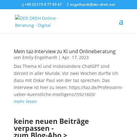
+49 (0)173-9 77 93 67
engelhardt@der-dreh.net
Mein taz-Interview zu KI und Onlineberatung
von
Emily Engelhardt
|
Apr. 17, 2023
Das Thema KI und insbesondere ChatGPT sind
derzeit in aller Munde. Vor zwei Wochen durfte ich
dazu mit Oskar Paul von der taz sprechen. Das
Interview ist hier zu lesen: https://taz.de/Professorin-
ueber-kuenstliche-Intelligenz/!5921603/
mehr lesen
keine neuen Beiträge
verpassen -
zum Blog-Abo >