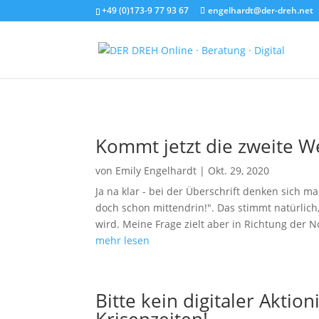
+49 (0)173-9 77 93 67
engelhardt@der-dreh.net
Kommt jetzt die zweite We
von
Emily Engelhardt
|
Okt. 29, 2020
Ja na klar - bei der Überschrift denken sich m
doch schon mittendrin!". Das stimmt natürlic
wird. Meine Frage zielt aber in Richtung der N
mehr lesen
Bitte kein digitaler Aktio
Krisenzeiten!