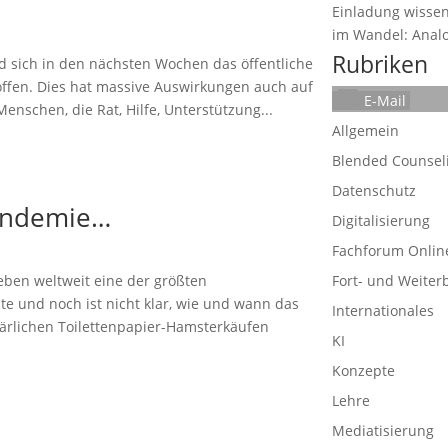
Einladung wissen
im Wandel: Analog
Rubriken
rd sich in den nächsten Wochen das öffentliche
offen. Dies hat massive Auswirkungen auch auf
E-Mail
enschen, die Rat, Hilfe, Unterstützung...
Allgemein
Blended Counsel
Datenschutz
Pandemie…
Digitalisierung
Fachforum Onlin
rleben weltweit eine der größten
Fort- und Weiter
e und noch ist nicht klar, wie und wann das
Internationales
ärlichen Toilettenpapier-Hamsterkäufen
KI
Konzepte
Lehre
Mediatisierung