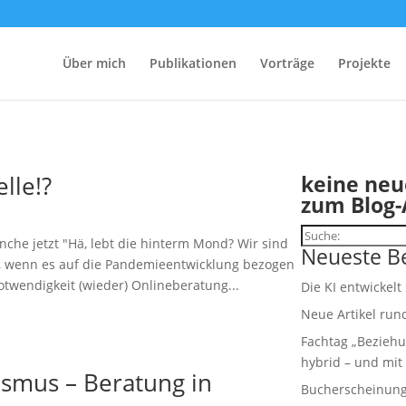
Über mich
Publikationen
Vorträge
Projekte
lle!?
keine neu
zum Blog-
Suchen
anche jetzt "Hä, lebt die hinterm Mond? Wir sind
Neueste Be
h, wenn es auf die Pandemieentwicklung bezogen
otwendigkeit (wieder) Onlineberatung...
Die KI entwickelt
Neue Artikel run
Fachtag „Beziehu
hybrid – und mit 
nismus – Beratung in
Bucherscheinung: