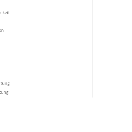
mkeit
on
atung
tung