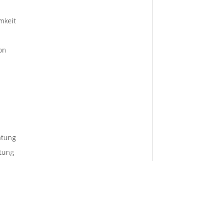
mkeit
on
atung
tung