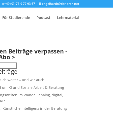
+49 (0)173-9 77 93 67
engelhardt@der-dreh.net
Für Studierende
Podcast
Lehrmaterial
en Beiträge verpassen -
Abo >
iträge
 sich weiter – und wir auch
d um KI und Soziale Arbeit & Beratung
ngswelten im Wandel: analog, digital,
KI?
 Künstliche Intelligenz in der Beratung