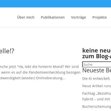
Über mich
Publikationen
Vorträge
Projekte
lle!?
keine neu
zum Blog-
Suchen
anche jetzt "Hä, lebt die hinterm Mond? Wir sind
Neueste Be
h, wenn es auf die Pandemieentwicklung bezogen
otwendigkeit (wieder) Onlineberatung...
Die KI entwickelt
Neue Artikel run
Fachtag „Beziehu
hybrid – und mit 
Bucherscheinung: