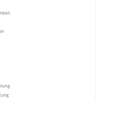
mkeit
on
atung
tung