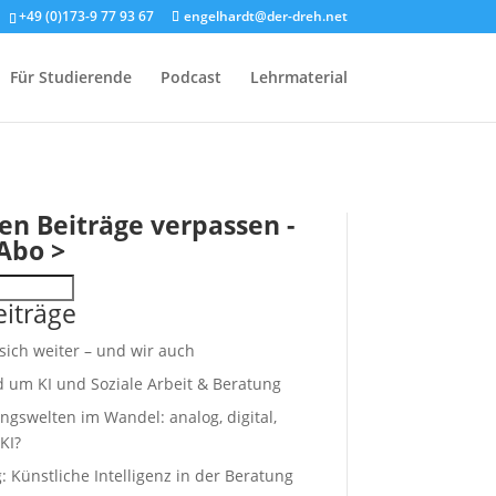
+49 (0)173-9 77 93 67
engelhardt@der-dreh.net
Für Studierende
Podcast
Lehrmaterial
en Beiträge verpassen -
Abo >
iträge
 sich weiter – und wir auch
d um KI und Soziale Arbeit & Beratung
ngswelten im Wandel: analog, digital,
KI?
 Künstliche Intelligenz in der Beratung