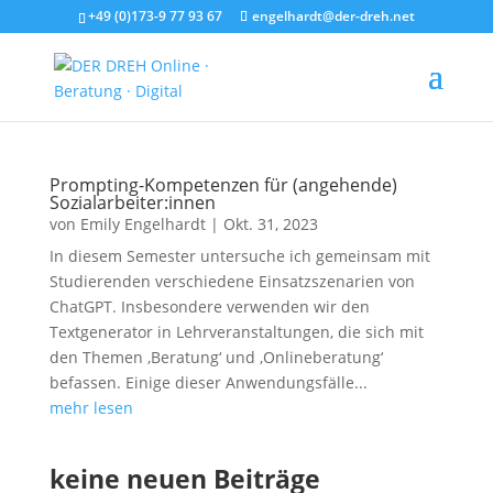
+49 (0)173-9 77 93 67
engelhardt@der-dreh.net
Prompting-Kompetenzen für (angehende)
Sozialarbeiter:innen
von
Emily Engelhardt
|
Okt. 31, 2023
In diesem Semester untersuche ich gemeinsam mit
Studierenden verschiedene Einsatzszenarien von
ChatGPT. Insbesondere verwenden wir den
Textgenerator in Lehrveranstaltungen, die sich mit
den Themen ‚Beratung‘ und ‚Onlineberatung‘
befassen. Einige dieser Anwendungsfälle...
mehr lesen
keine neuen Beiträge