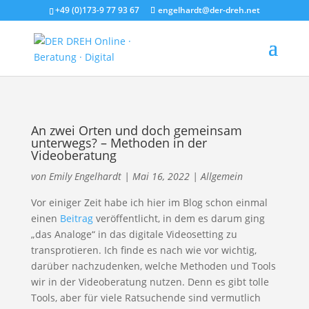
+49 (0)173-9 77 93 67
engelhardt@der-dreh.net
An zwei Orten und doch gemeinsam
unterwegs? – Methoden in der
Videoberatung
von
Emily Engelhardt
|
Mai 16, 2022
|
Allgemein
Vor einiger Zeit habe ich hier im Blog schon einmal
einen
Beitrag
veröffentlicht, in dem es darum ging
„das Analoge“ in das digitale Videosetting zu
transprotieren. Ich finde es nach wie vor wichtig,
darüber nachzudenken, welche Methoden und Tools
wir in der Videoberatung nutzen. Denn es gibt tolle
Tools, aber für viele Ratsuchende sind vermutlich