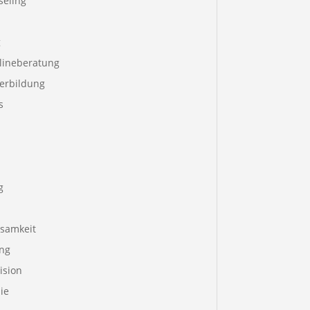
seling
g
lineberatung
terbildung
s
g
samkeit
ng
ision
ie