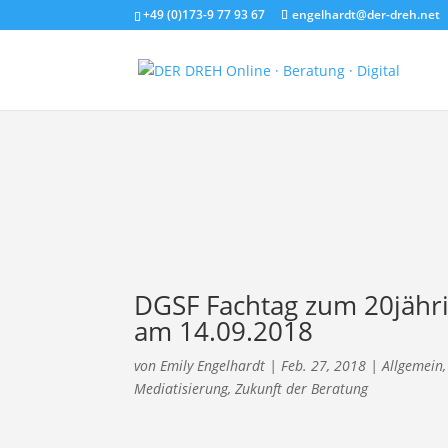
+49 (0)173-9 77 93 67
engelhardt@der-dreh.net
DGSF Fachtag zum 20jähri
am 14.09.2018
von
Emily Engelhardt
|
Feb. 27, 2018
|
Allgemein
Mediatisierung
,
Zukunft der Beratung