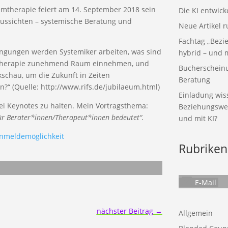
temtherapie feiert am 14. September 2018 sein
Die KI entwick
ussichten – systemische Beratung und
Neue Artikel 
Fachtag „Bezie
ingungen werden Systemiker arbeiten, was sind
hybrid – und m
d Therapie zunehmend Raum einnehmen, und
Bucherscheinun
kschau, um die Zukunft in Zeiten
Beratung
n?“ (Quelle: http://www.rifs.de/jubilaeum.html)
Einladung wiss
rei Keynotes zu halten. Mein Vortragsthema:
Beziehungswelt
für Berater*innen/Therapeut*innen bedeutet“.
und mit KI?
nmeldemöglichkeit
Rubriken
E-Mail
nächster Beitrag
→
Allgemein