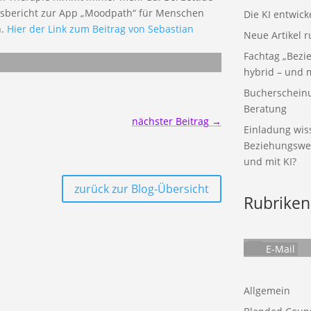
gsbericht zur App „Moodpath“ für Menschen
Die KI entwick
n.
Hier der Link zum Beitrag von Sebastian
Neue Artikel 
Fachtag „Bezie
hybrid – und m
Bucherscheinun
Beratung
nächster Beitrag
→
Einladung wiss
Beziehungswelt
und mit KI?
zurück zur Blog-Übersicht
Rubriken
E-Mail
Allgemein