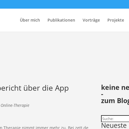
Über mich
Publikationen
Vorträge
Projekte
bericht über die App
keine n
-
zum Blo
,
Online-Therapie
Suchen
Neueste 
em Therapie nimmt immer mehr zu. Bei zett.de