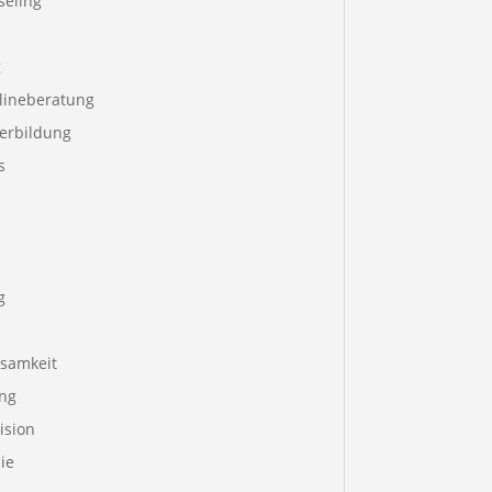
seling
g
lineberatung
terbildung
s
g
samkeit
ng
ision
ie