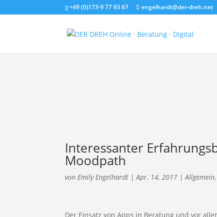
+49 (0)173-9 77 93 67
engelhardt@der-dreh.net
Interessanter Erfahrungs
Moodpath
von
Emily Engelhardt
|
Apr. 14, 2017
|
Allgemein
Der Einsatz von Apps in Beratung und vor all