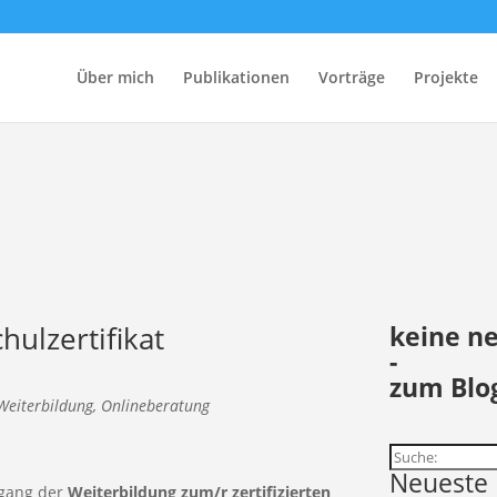
Über mich
Publikationen
Vorträge
Projekte
ulzertifikat
keine n
-
zum Blo
Weiterbildung
,
Onlineberatung
Suchen
Neueste 
hgang der
Weiterbildung zum/r zertifizierten