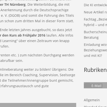
 der TH Nürnberg
. Die Weiterbildung, die mit
Die KI entwick
ne Anerkennung durch die Deutschsprachige
Neue Artikel 
 e. V. (DGOB) und somit die Führung des Titels
Fachtag „Bezie
un schon zum dritten Mal in dieser Form statt.
hybrid – und m
Ende letzten Jahres ausgebucht, so dass jetzt
Bucherscheinun
 den Kurs ab Frühjahr 2016
laufen. Alle Infos
Beratung
ed Learning“ über einen Zeitraum von knapp
Einladung wiss
rufen.
Beziehungswelt
ferenten etc. ) zum nächsten Durchgang werden
und mit KI?
 abrufbar sein.
Rubriken
nlineberatung weiter zu bilden! Übrigens: Die
die im Bereich Coaching, Supervision, Seelsorge
st die Teilnehmer/innengruppe bunt gemischt,
E-Mail
Erfahrungsaustausch und gute
Allgemein