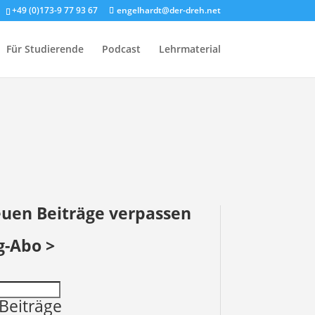
+49 (0)173-9 77 93 67
engelhardt@der-dreh.net
Für Studierende
Podcast
Lehrmaterial
euen Beiträge verpassen
g-Abo >
Beiträge