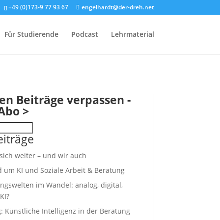
+49 (0)173-9 77 93 67
engelhardt@der-dreh.net
Für Studierende
Podcast
Lehrmaterial
en Beiträge verpassen -
Abo >
iträge
 sich weiter – und wir auch
d um KI und Soziale Arbeit & Beratung
ngswelten im Wandel: analog, digital,
KI?
 Künstliche Intelligenz in der Beratung