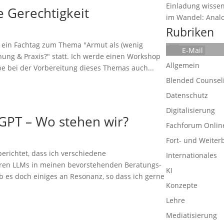
Einladung wissen
e Gerechtigkeit
im Wandel: Analog
Rubriken
 ein Fachtag zum Thema "Armut als (wenig
E-Mail
hung & Praxis?" statt. Ich werde einen Workshop
Allgemein
e bei der Vorbereitung dieses Themas auch...
Blended Counsel
Datenschutz
Digitalisierung
tGPT – Wo stehen wir?
Fachforum Onlin
Fort- und Weiter
erichtet, dass ich verschiedene
Internationales
en LLMs in meinen bevorstehenden Beratungs-
KI
b es doch einiges an Resonanz, so dass ich gerne
Konzepte
Lehre
Mediatisierung