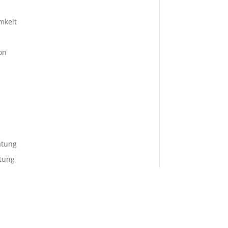
mkeit
on
atung
tung