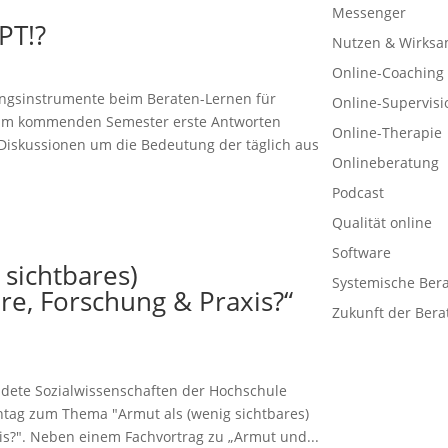
Messenger
PT!?
Nutzen & Wirksa
Online-Coaching
ungsinstrumente beim Beraten-Lernen für
Online-Supervisi
h im kommenden Semester erste Antworten
Online-Therapie
e Diskussionen um die Bedeutung der täglich aus
Onlineberatung
Podcast
Qualität online
Software
 sichtbares)
Systemische Ber
re, Forschung & Praxis?“
Zukunft der Bera
andete Sozialwissenschaften der Hochschule
htag zum Thema "Armut als (wenig sichtbares)
is?". Neben einem Fachvortrag zu „Armut und...