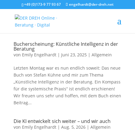
+49 (0)173-9 77 93 67
engelhardt@der-dreh.net
Bucherscheinung: Künstliche Intelligenz in der
Beratung
von
Emily Engelhardt
|
Juni 23, 2025
|
Allgemein
Letzten Montag war es nun endlich soweit: Das neue
Buch von Stefan Kühne und mir zum Thema
„Künstliche Intelligenz in der Beratung. Ein Kompass
für die systemische Praxis“ ist endlich erschienen!
Wir freuen uns sehr und hoffen, mit dem Buch einen
Beitrag...
Die KI entwickelt sich weiter – und wir auch
von
Emily Engelhardt
|
Aug. 5, 2026
|
Allgemein